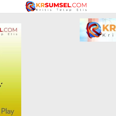
Lewati
ke
konten