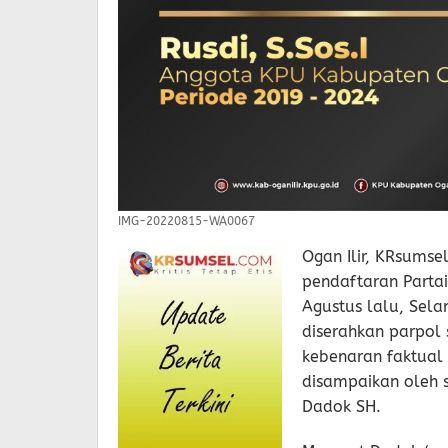
IMG-20220815-WA0067
Ogan Ilir, KRsums
pendaftaran Partai
Agustus lalu, Sel
diserahkan parpol 
kebenaran faktual 
disampaikan oleh s
Dadok SH.