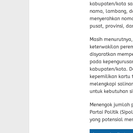
kabupaten/kota sa
nama, lambang, da
menyerahkan nomor 
pusat, provinsi, d
Masih menurutnya, 
keterwakilan perem
disyaratkan mempe
pada kepengurusan 
kabupaten/kota. De
kepemilikan kartu t
melengkapi salina
untuk kebutuhan si
Menengok jumlah p
Partai Politik (Si
yang potensial me