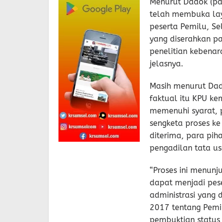
Menurut Dadok (pan
telah membuka lay
peserta Pemilu, S
yang diserahkan p
penelitian kebenar
jelasnya.
Masih menurut Dado
faktual itu KPU k
memenuhi syarat, 
sengketa proses ke
diterima, para pi
pengadilan tata us
“Proses ini menunj
dapat menjadi pes
administrasi yang
2017 tentang Pemi
pembuktian status