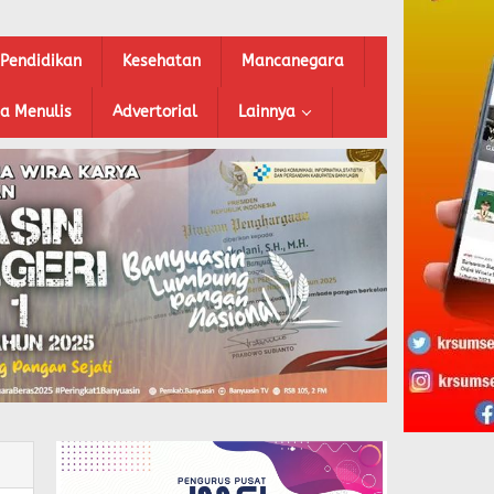
Pendidikan
Kesehatan
Mancanegara
a Menulis
Advertorial
Lainnya