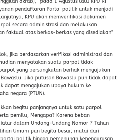
ggilan akrab), “pada 1 Agustus lalu KPU RI
anan pendaftaran Partai politik untuk menjadi
elanjutnya, KPU akan memverifikasi dokumen
arpol secara administrasi dan melakukan
an faktual atas berkas-berkas yang disediakan”
k, jika berdasarkan verifikasi administrasi dan
emudian menyatakan suatu parpol tidak
parpol yang bersangkutan berhak mengajukan
 Bawaslu. Jika putusan Bawaslu pun tidak dapat
hak dapat mengajukan upaya hukum ke
aha negara (PTUN).
ukkan begitu panjangnya untuk satu parpol
erta pemilu, Mengapa? Karena beban
 diatur dalam Undang-Undang Nomor 7 Tahun
lihan Umum pun begitu besar; mulai dari
 partai politik hingga pemenuhan kepengurusan