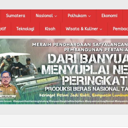
Sumatera
Nasional
Polhukam
Ekonomi
tif
Teknologi
Kisah
Wisata & Kuliner
Pembac