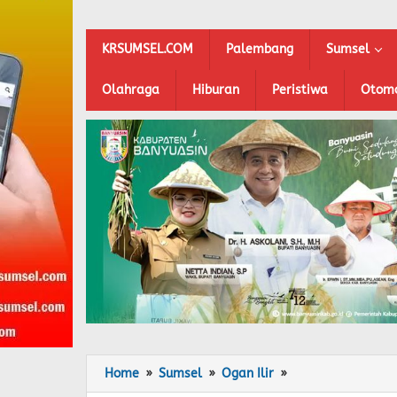
KRSUMSEL.COM
Palembang
Sumsel
Olahraga
Hiburan
Peristiwa
Otomo
Home
»
Sumsel
»
Ogan Ilir
»
Verifikasi
Calon