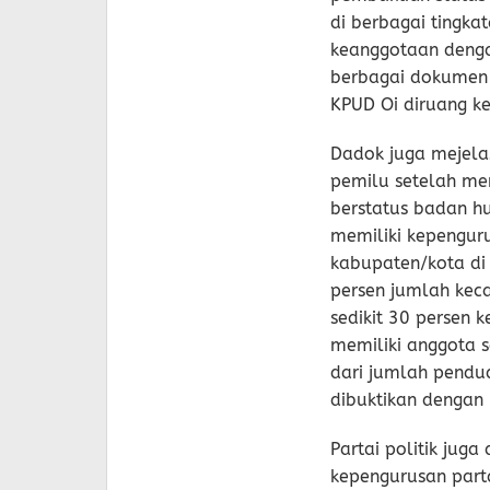
di berbagai tingka
keanggotaan dengan
berbagai dokumen 
KPUD Oi diruang ke
Dadok juga mejelas
pemilu setelah me
berstatus badan hu
memiliki kepenguru
kabupaten/kota di 
persen jumlah kec
sedikit 30 persen 
memiliki anggota 
dari jumlah pendud
dibuktikan dengan 
Partai politik jug
kepengurusan partai