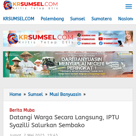
Lewati
ke
konten
KRSUMSEL.COM
Palembang
Sumsel
Sumatera
Nasiona
Home
»
Sumsel
»
Musi Banyuasin
»
Datangi
Warga
Secara
Berita Muba
Langsung,
Datangi Warga Secara Langsung, IPTU
IPTU
Syazilli Salurkan Sembako
Syazilli
Salurkan
Jumat, 2 Mei 2025, 19:45
oleh