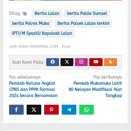
Ditag
Berita Lalan
berita Polda Sumsel
berita Polres Muba
Berita Polsek Lalan terkini
IPTU M Syazilli Kapolsek Lalan
oleh
Editor KRSUMSEL.COM : Elisa
Ikuti Kami Pada
Navigasi
Pos sebelumnya
Pos berikutnya
Pemkab Natuna Angkat
Pemkab Mukomuko Latih
pos
CPNS dan PPPK Formasi
80 Nelayan Modifikasi Alat
2024 Secara Bersamaan
Tangkap