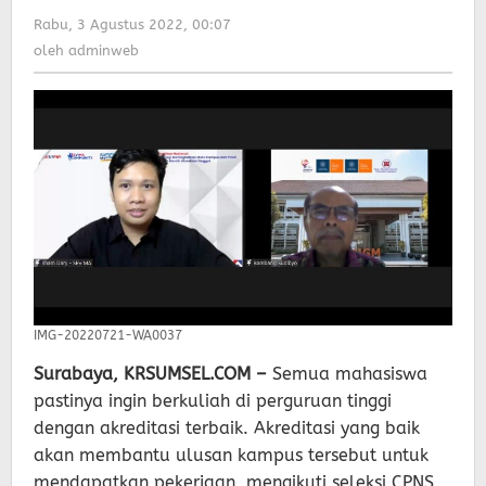
Bambang
Rabu, 3 Agustus 2022, 00:07
oleh
Sudibyo
adminweb
oleh
adminweb
Mantan
Menteri
Pendidikan
IMG-20220721-WA0037
Surabaya, KRSUMSEL.COM –
Semua mahasiswa
pastinya ingin berkuliah di perguruan tinggi
dengan akreditasi terbaik. Akreditasi yang baik
akan membantu ulusan kampus tersebut untuk
mendapatkan pekerjaan, mengikuti seleksi CPNS,