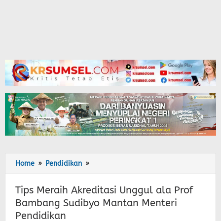
Home
»
Pendidikan
»
Tips
Meraih
Akreditasi
Tips Meraih Akreditasi Unggul ala Prof
Unggul
Bambang Sudibyo Mantan Menteri
ala
Pendidikan
Prof