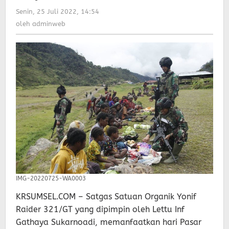
321/GT
Senin, 25 Juli 2022, 14:54
oleh
Bangkitkan
adminweb
oleh
adminweb
Perekonomian
Masyarakat
di
Pasar
Mbua
IMG-20220725-WA0003
KRSUMSEL.COM – Satgas Satuan Organik Yonif
Raider 321/GT yang dipimpin oleh Lettu Inf
Gathaya Sukarnoadi, memanfaatkan hari Pasar