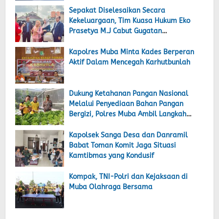
Sepakat Diselesaikan Secara
Kekeluargaan, Tim Kuasa Hukum Eko
Prasetya M.J Cabut Gugatan
Praperadilan Tahap II
Kapolres Muba Minta Kades Berperan
Aktif Dalam Mencegah Karhutbunlah
Dukung Ketahanan Pangan Nasional
Melalui Penyediaan Bahan Pangan
Bergizi, Polres Muba Ambil Langkah
Dengan Budidaya Pertanian dan
Perikanan Terpadu
Kapolsek Sanga Desa dan Danramil
Babat Toman Komit Jaga Situasi
Kamtibmas yang Kondusif
Kompak, TNI-Polri dan Kejaksaan di
Muba Olahraga Bersama