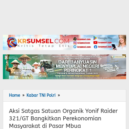
Home
»
Kabar TNI Polri
»
Aksi
Satgas
Satuan
Aksi Satgas Satuan Organik Yonif Raider
Organik
321/GT Bangkitkan Perekonomian
Yonif
Masyarakat di Pasar Mbua
Raider