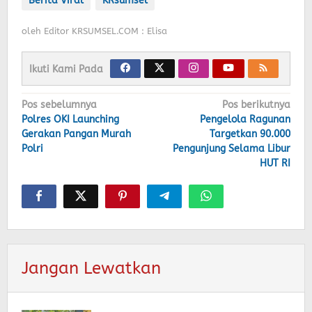
Berita Viral
KRsumsel
oleh
Editor KRSUMSEL.COM : Elisa
Ikuti Kami Pada
Navigasi
Pos sebelumnya
Pos berikutnya
Polres OKI Launching
Pengelola Ragunan
pos
Gerakan Pangan Murah
Targetkan 90.000
Polri
Pengunjung Selama Libur
HUT RI
Jangan Lewatkan