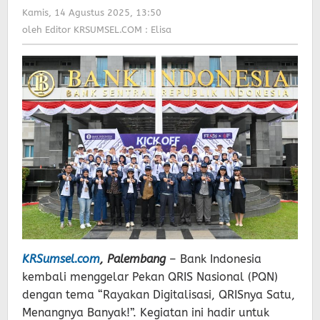
Rp
Kamis, 14 Agustus 2025, 13:50
oleh
80,
Editor
oleh
Editor KRSUMSEL.COM : Elisa
Ayo
KRSUMSEL.COM
Buruan
:
Pesat
Elisa
Tiketnya
KRSumsel.com
, Palembang
– Bank Indonesia
kembali menggelar Pekan QRIS Nasional (PQN)
dengan tema “Rayakan Digitalisasi, QRISnya Satu,
Menangnya Banyak!”. Kegiatan ini hadir untuk