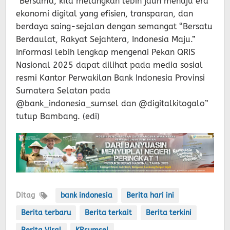
“Bersama, kita melangkah lebih jauh menuju era
ekonomi digital yang efisien, transparan, dan
berdaya saing-sejalan dengan semangat “Bersatu
Berdaulat, Rakyat Sejahtera, Indonesia Maju.”
Informasi lebih lengkap mengenai Pekan QRIS
Nasional 2025 dapat dilihat pada media sosial
resmi Kantor Perwakilan Bank Indonesia Provinsi
Sumatera Selatan pada
@bank_indonesia_sumsel dan @digitalkitogalo”
tutup Bambang. (edi)
Ditag
bank indonesia
Berita hari ini
Berita terbaru
Berita terkait
Berita terkini