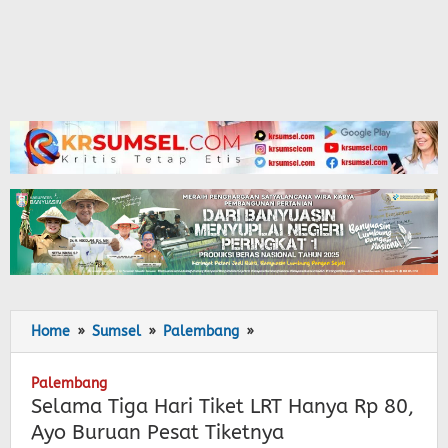
Home
»
Sumsel
»
Palembang
»
Selama
Tiga
Hari
Palembang
Tiket
Selama Tiga Hari Tiket LRT Hanya Rp 80,
LRT
Ayo Buruan Pesat Tiketnya
Hanya