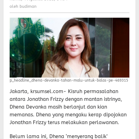
Perlakuan
budiman
oleh
budiman
Jonathan
Frizzy
p_headline_dhena-devanka-tahan-malu-untuk-balas-pe-469315
Jakarta, krsumsel.com- Kisruh permasalahan
antara Jonathan Frizzy dengan mantan istrinya,
Dhena Devanka masih berlanjut dan kian
memanas. Dhena yang mengaku kerap dipojokan
Jonathan Frizzy terus melakukan perlawanan.
Belum lama ini, Dhena ‘menyerang balik’