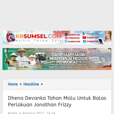
Home
»
Headline
»
Dhena
Devanka
Tahan
Dhena Devanka Tahan Malu Untuk Balas
Malu
Perlakuan Jonathan Frizzy
Untuk
Balas
Kamis, 4 Agustus 2022, 14:34
oleh