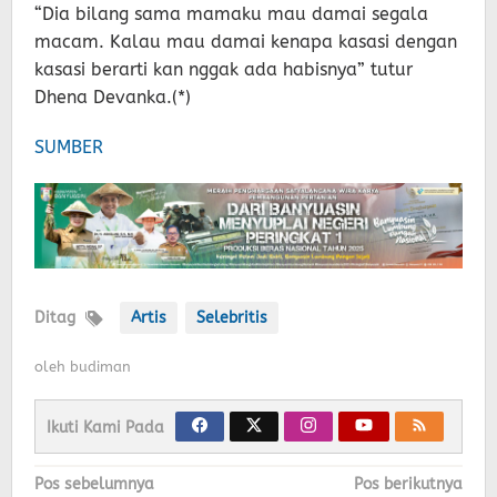
“Dia bilang sama mamaku mau damai segala
macam. Kalau mau damai kenapa kasasi dengan
kasasi berarti kan nggak ada habisnya” tutur
Dhena Devanka.(*)
SUMBER
Ditag
Artis
Selebritis
oleh
budiman
Ikuti Kami Pada
Navigasi
Pos sebelumnya
Pos berikutnya